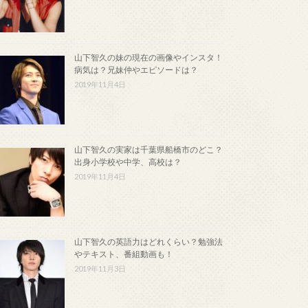
山下智久の妹の現在の画像やインスタ！
病気は？兄妹仲やエピソードは？
2019年11月4日
山下智久の実家は千葉県船橋市のどこ？
出身小学校や中学、高校は？
2019年11月4日
山下智久の英語力はどれくらい？勉強法
やテキスト、番組動画も！
2019年11月3日