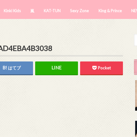
Kinki Kids
嵐
KAT-TUN
Sexy Zone
King & Prince
NE
-AD4EBA4B3038
はてブ
Pocket