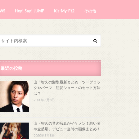
WS
Hey! Say! JUMP
Kis-My-Ft2
その他
最近の投稿
山下智久の髪型最新まとめ！ツーブロッ
クやパーマ、短髪ショートのセット方法
は？
2020年3月8日
山下智久の昔の写真がイケメン！若い頃
や全盛期、デビュー当時の画像まとめ！
2020年3月8日