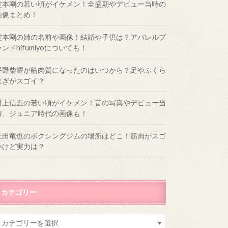
堂本剛の若い頃がイケメン！全盛期やデビュー当時の
画像まとめ！
堂本剛の姉の名前や画像！結婚や子供は？アパレルブ
ランドhifumiyoについても！
平野柴耀が筋肉質になったのはいつから？足やふくら
はぎがスゴイ？
村上信五の若い頃がイケメン！昔の写真やデビュー当
時、ジュニア時代の画像も！
上田竜也のボクシングジムの場所はどこ！筋肉がスゴ
いけど実力は？
カテゴリー