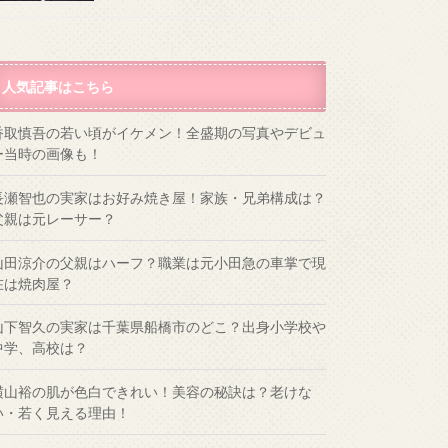
人気記事はこちら
香取慎吾の若い頃がイケメン！全盛期の写真やデビュ
ー当時の画像も！
長瀬智也の実家はお好み焼き屋！家族・兄弟構成は？
父親は元レーサー？
山田涼介の父親はハーフ？職業は元小田急の車掌で現
在は焼肉屋？
山下智久の実家は千葉県船橋市のどこ？出身小学校や
中学、高校は？
横山裕の肌が色白できれい！美容の秘訣は？老けな
い・若く見える理由！