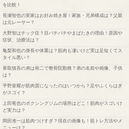
を比較！
長瀬智也の実家はお好み焼き屋！家族・兄弟構成は？父親
は元レーサー？
大野智はチック症？目パチパチやまばたきの理由！原因や
症状、治療法は？
亀梨和也の身長や体重は？筋肉も凄いけど実は足短くてス
タイル悪い？
香取慎吾の弟は裕二で整骨院勤務？弟の名前や画像、子供
は？
平野柴耀が筋肉質になったのはいつから？足やふくらはぎ
がスゴイ？
上田竜也のボクシングジムの場所はどこ！筋肉がスゴいけ
ど実力は？
岡田准一は筋肉つけすぎ？現在の画像も！筋トレ方法やメ
ニューは？