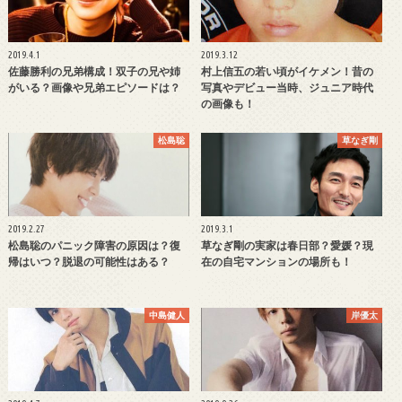
2019.4.1
2019.3.12
佐藤勝利の兄弟構成！双子の兄や姉
村上信五の若い頃がイケメン！昔の
がいる？画像や兄弟エピソードは？
写真やデビュー当時、ジュニア時代
の画像も！
松島聡
草なぎ剛
2019.2.27
2019.3.1
松島聡のパニック障害の原因は？復
草なぎ剛の実家は春日部？愛媛？現
帰はいつ？脱退の可能性はある？
在の自宅マンションの場所も！
中島健人
岸優太