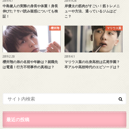
2019.4.7
2019.9.26
中島健人の実際の身長や体重！身長
岸優太の筋肉がすごい！筋トレメニ
伸びた？サバ読み疑惑についても検
ューや方法、通っているジムはど
証！
こ？
櫻井翔
マリウス葉
2019.2.20
2019.4.1
櫻井翔の弟の名前や年齢は？就職先
マリウス葉の出身高校は広尾学園？
は電通！行方不明事件の真相は？
卒アルや高校時代のエピソードは？
最近の投稿