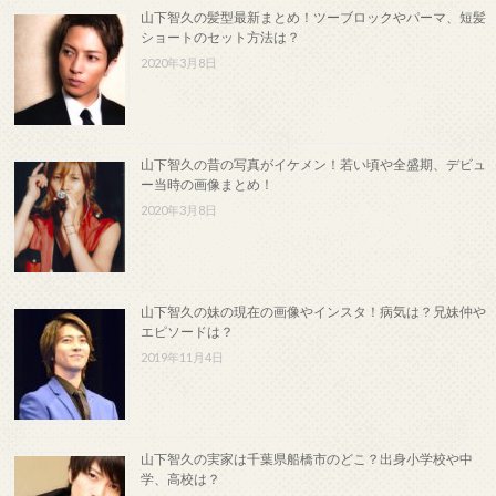
山下智久の髪型最新まとめ！ツーブロックやパーマ、短髪
ショートのセット方法は？
2020年3月8日
山下智久の昔の写真がイケメン！若い頃や全盛期、デビュ
ー当時の画像まとめ！
2020年3月8日
山下智久の妹の現在の画像やインスタ！病気は？兄妹仲や
エピソードは？
2019年11月4日
山下智久の実家は千葉県船橋市のどこ？出身小学校や中
学、高校は？