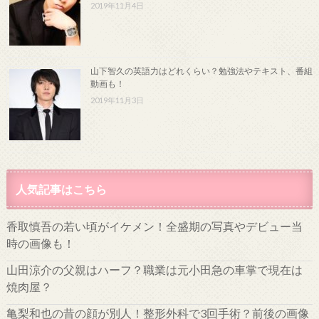
2019年11月4日
山下智久の英語力はどれくらい？勉強法やテキスト、番組
動画も！
2019年11月3日
人気記事はこちら
香取慎吾の若い頃がイケメン！全盛期の写真やデビュー当
時の画像も！
山田涼介の父親はハーフ？職業は元小田急の車掌で現在は
焼肉屋？
亀梨和也の昔の顔が別人！整形外科で3回手術？前後の画像