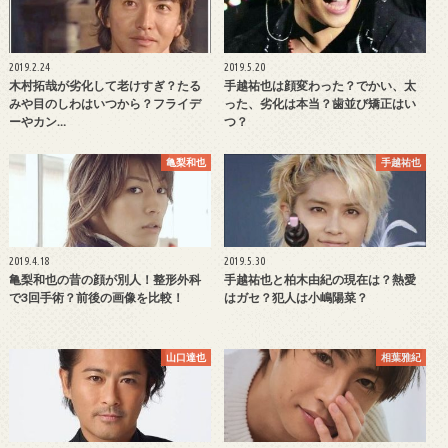
2019.2.24
2019.5.20
木村拓哉が劣化して老けすぎ？たる
手越祐也は顔変わった？でかい、太
みや目のしわはいつから？フライデ
った、劣化は本当？歯並び矯正はい
ーやカン…
つ？
亀梨和也
手越祐也
2019.4.18
2019.5.30
亀梨和也の昔の顔が別人！整形外科
手越祐也と柏木由紀の現在は？熱愛
で3回手術？前後の画像を比較！
はガセ？犯人は小嶋陽菜？
山口達也
相葉雅紀