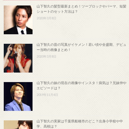
山下智久の髪型最新まとめ！ツーブロックやパーマ、短髪
ショートのセット方法は？
2020年3月8日
山下智久の昔の写真がイケメン！若い頃や全盛期、デビュ
ー当時の画像まとめ！
2020年3月8日
山下智久の妹の現在の画像やインスタ！病気は？兄妹仲や
エピソードは？
2019年11月4日
山下智久の実家は千葉県船橋市のどこ？出身小学校や中
学、高校は？