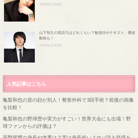
2019年11月4日
山下智久の英語力はどれくらい？勉強法やテキスト、番組
動画も！
2019年11月3日
人気記事はこちら
亀梨和也の昔の顔が別人！整形外科で3回手術？前後の画像
を比較！
亀梨和也の野球歴や実力がすごい！世界大会にも出場！野
球ファンからの評価は？
平野紫耀の身長や体重は？実は身長低い？サバ読み疑惑を