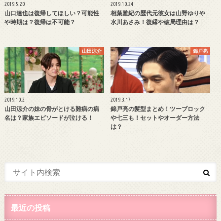
2019.5.20
2019.10.24
山口達也は復帰してほしい？可能性
相葉雅紀の歴代元彼女は山野ゆりや
や時期は？復帰は不可能？
水川あさみ！復縁や破局理由は？
山田涼介
錦戸亮
2019.10.2
2019.3.17
山田涼介の妹の骨がとける難病の病
錦戸亮の髪型まとめ！ツーブロック
名は？家族エピソードが泣ける！
や七三も！セットやオーダー方法
は？
最近の投稿