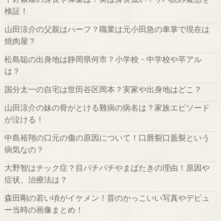
検証！
山田涼介の父親はハーフ？職業は元小田急の車掌で現在は
焼肉屋？
松島聡の出身地は静岡県何市？小学校・中学校や卒アル
は？
国分太一の自宅は世田谷区岡本？実家や出身地はどこ？
山田涼介の妹の骨がとける難病の病名は？家族エピソード
が泣ける！
中島裕翔の口元の傷の原因について！口唇裂口蓋裂という
病気なの？
大野智はチック症？目パチパチやまばたきの理由！原因や
症状、治療法は？
森田剛の若い頃がイケメン！昔のかっこいい写真やデビュ
ー当時の画像まとめ！