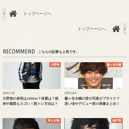
トップページへ
トップページへ
RECOMMEND
こちらの記事も人気です。
大野智
藤ヶ谷太輔
2019.5.29
2019.10.4
大野智の身長は160cm？体重は？筋
藤ヶ谷太輔の昔の写真がブサイク？
肉や腹筋もスゴい！筋トレ方法は？
若い頃やデビュー前の画像まとめ！
草なぎ剛
錦戸亮