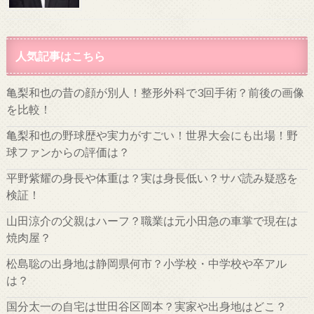
人気記事はこちら
亀梨和也の昔の顔が別人！整形外科で3回手術？前後の画像
を比較！
亀梨和也の野球歴や実力がすごい！世界大会にも出場！野
球ファンからの評価は？
平野紫耀の身長や体重は？実は身長低い？サバ読み疑惑を
検証！
山田涼介の父親はハーフ？職業は元小田急の車掌で現在は
焼肉屋？
松島聡の出身地は静岡県何市？小学校・中学校や卒アル
は？
国分太一の自宅は世田谷区岡本？実家や出身地はどこ？