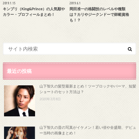
2019.1.15
2019.6.1
キンプリ（King&Prince）の人気順や
岡田准一の格闘技のレベルや種類
カラー・プロフィールまとめ！
は？カリやジークンドーで師範資格
も！？
最近の投稿
山下智久の髪型最新まとめ！ツーブロックやパーマ、短髪
ショートのセット方法は？
2020年3月8日
山下智久の昔の写真がイケメン！若い頃や全盛期、デビュ
ー当時の画像まとめ！