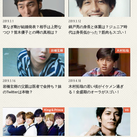
2019.3.1
2019.3.12
草なぎ剛が結婚発表？相手は上野な
錦戸亮の身長と体重は？ジュニア時
つひ？笛木優子との噂の真相は？
代は身長低かった？筋肉もスゴい！
岩橋玄樹
木村拓哉
2019.3.16
2019.4.18
岩橋玄樹の父親は医者で金持ち？妹
木村拓哉の若い頃がイケメン過ぎ
のTwitterは本物？
る！全盛期のオーラがスゴい！
King & Prince
V6