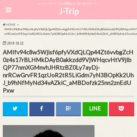
ジャニーズアイドルの情報をまとめた総合サイト！
J-Trip
HOME
AMIfv94c8w5Wjisf6pfyVXdQLQp44Zt6vvbgZcH0z4s17rBLHMkDAyB0akkzdd9VjWHqcvHtV9
nrRCwGrvFR1qzUoR2tR5LiGdm7yN3BOpKk2UhJ_b9hNfMyNd34vAZkiC_aMBDofzk25nn2z
2019.10.22
AMIfv94c8w5Wjisf6pfyVXdQLQp44Zt6vvbgZcH
0z4s17rBLHMkDAyB0akkzdd9VjWHqcvHtV9jIb
QP77nmXGMnvhJHRtzBZ0Ly7ayDj-
nrRCwGrvFR1qzUoR2tR5LiGdm7yN3BOpKk2Uh
J_b9hNfMyNd34vAZkiC_aMBDofzk25nn2znEdU
Pxw