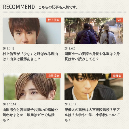
RECOMMEND
こちらの記事も人気です。
村上信五
V6
2019.3.12
2019.6.2
村上信五が『ひな』と呼ばれる理由
岡田准一の実際の身長や体重は？身
は！由来は雛形あきこ？
長はサバ読みしてる？
山田涼介
岸優太
2019.10.14
2019.3.17
山田涼介と宮田聡子お揃いの指輪や
岸優太の高校は大宮光陵高校？卒ア
匂わせまとめ！破局はガセで結婚
ルは？大学や中学、小学校について
も？
も！