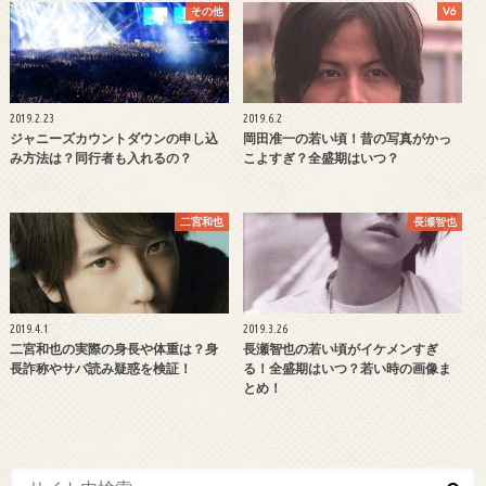
その他
V6
2019.2.23
2019.6.2
ジャニーズカウントダウンの申し込
岡田准一の若い頃！昔の写真がかっ
み方法は？同行者も入れるの？
こよすぎ？全盛期はいつ？
二宮和也
長瀬智也
2019.4.1
2019.3.26
二宮和也の実際の身長や体重は？身
長瀬智也の若い頃がイケメンすぎ
長詐称やサバ読み疑惑を検証！
る！全盛期はいつ？若い時の画像ま
とめ！