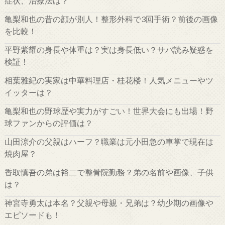
症状、治療法は？
亀梨和也の昔の顔が別人！整形外科で3回手術？前後の画像
を比較！
平野紫耀の身長や体重は？実は身長低い？サバ読み疑惑を
検証！
相葉雅紀の実家は中華料理店・桂花楼！人気メニューやツ
イッターは？
亀梨和也の野球歴や実力がすごい！世界大会にも出場！野
球ファンからの評価は？
山田涼介の父親はハーフ？職業は元小田急の車掌で現在は
焼肉屋？
香取慎吾の弟は裕二で整骨院勤務？弟の名前や画像、子供
は？
神宮寺勇太は本名？父親や母親・兄弟は？幼少期の画像や
エピソードも！