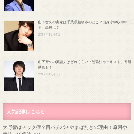
山下智久の実家は千葉県船橋市のどこ？出身小学校や中
学、高校は？
2019年11月4日
山下智久の英語力はどれくらい？勉強法やテキスト、番組
動画も！
2019年11月3日
人気記事はこちら
大野智はチック症？目パチパチやまばたきの理由！原因や