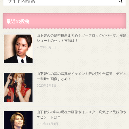
最近の投稿
山下智久の髪型最新まとめ！ツーブロックやパーマ、短髪
ショートのセット方法は？
2020年3月8日
山下智久の昔の写真がイケメン！若い頃や全盛期、デビュ
ー当時の画像まとめ！
2020年3月8日
山下智久の妹の現在の画像やインスタ！病気は？兄妹仲や
エピソードは？
2019年11月4日