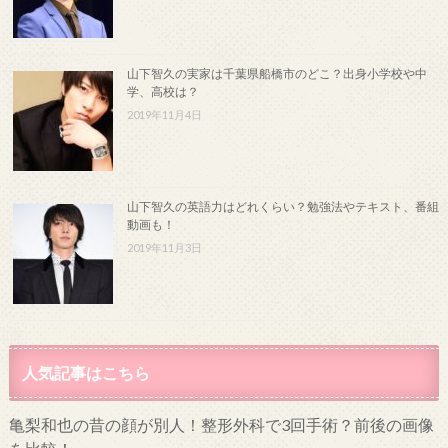
山下智久の実家は千葉県船橋市のどこ？出身小学校や中
学、高校は？
2019年11月4日
山下智久の英語力はどれくらい？勉強法やテキスト、番組
動画も！
2019年11月3日
人気記事はこちら
亀梨和也の昔の顔が別人！整形外科で3回手術？前後の画像