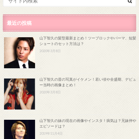
最近の投稿
山下智久の髪型最新まとめ！ツーブロックやパーマ、短髪
ショートのセット方法は？
2020年3月8日
山下智久の昔の写真がイケメン！若い頃や全盛期、デビュ
ー当時の画像まとめ！
2020年3月8日
山下智久の妹の現在の画像やインスタ！病気は？兄妹仲や
エピソードは？
2019年11月4日