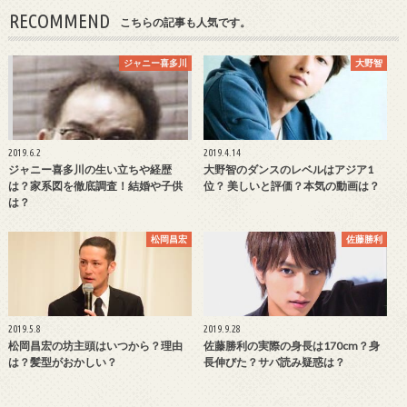
RECOMMEND
こちらの記事も人気です。
ジャニー喜多川
大野智
2019.6.2
2019.4.14
ジャニー喜多川の生い立ちや経歴
大野智のダンスのレベルはアジア1
は？家系図を徹底調査！結婚や子供
位？ 美しいと評価？本気の動画は？
は？
松岡昌宏
佐藤勝利
2019.5.8
2019.9.28
松岡昌宏の坊主頭はいつから？理由
佐藤勝利の実際の身長は170cm？身
は？髪型がおかしい？
長伸びた？サバ読み疑惑は？