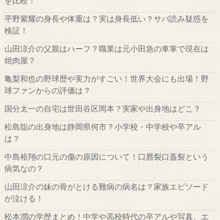
を比較！
平野紫耀の身長や体重は？実は身長低い？サバ読み疑惑を
検証！
山田涼介の父親はハーフ？職業は元小田急の車掌で現在は
焼肉屋？
亀梨和也の野球歴や実力がすごい！世界大会にも出場！野
球ファンからの評価は？
国分太一の自宅は世田谷区岡本？実家や出身地はどこ？
松島聡の出身地は静岡県何市？小学校・中学校や卒アル
は？
中島裕翔の口元の傷の原因について！口唇裂口蓋裂という
病気なの？
山田涼介の妹の骨がとける難病の病名は？家族エピソード
が泣ける！
松本潤の学歴まとめ！中学や高校時代の卒アルや写真、エ