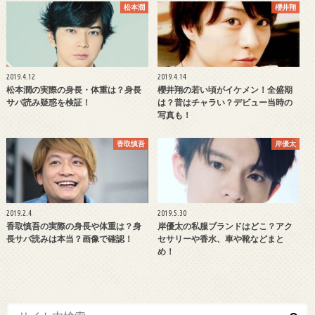
松本潤
櫻井翔
2019.4.12
2019.4.14
松本潤の実際の身長・体重は？身長
櫻井翔の若い頃がイケメン！全盛期
サバ読み疑惑を検証！
は？昔はチャラい？デビュー当時の
写真も！
香取慎吾
岸優太
2019.2.4
2019.5.30
香取慎吾の実際の身長や体重は？身
岸優太の私服ブランドはどこ？アク
長サバ読みは本当？画像で確認！
セサリーや香水、車や靴などまと
め！