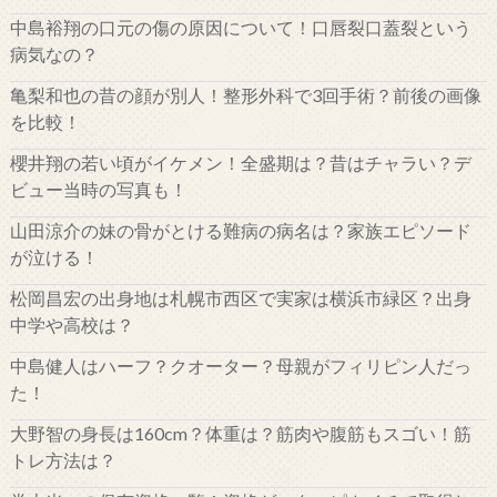
中島裕翔の口元の傷の原因について！口唇裂口蓋裂という
病気なの？
亀梨和也の昔の顔が別人！整形外科で3回手術？前後の画像
を比較！
櫻井翔の若い頃がイケメン！全盛期は？昔はチャラい？デ
ビュー当時の写真も！
山田涼介の妹の骨がとける難病の病名は？家族エピソード
が泣ける！
松岡昌宏の出身地は札幌市西区で実家は横浜市緑区？出身
中学や高校は？
中島健人はハーフ？クオーター？母親がフィリピン人だっ
た！
大野智の身長は160cm？体重は？筋肉や腹筋もスゴい！筋
トレ方法は？