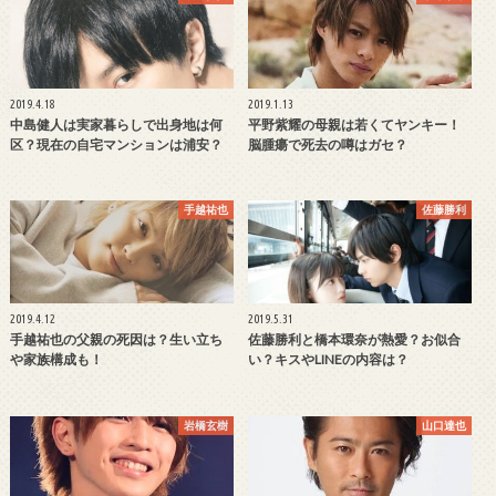
2019.4.18
2019.1.13
中島健人は実家暮らしで出身地は何
平野紫耀の母親は若くてヤンキー！
区？現在の自宅マンションは浦安？
脳腫瘍で死去の噂はガセ？
手越祐也
佐藤勝利
2019.4.12
2019.5.31
手越祐也の父親の死因は？生い立ち
佐藤勝利と橋本環奈が熱愛？お似合
や家族構成も！
い？キスやLINEの内容は？
岩橋玄樹
山口達也