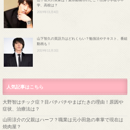
学、高校は？
2019年11月4日
山下智久の英語力はどれくらい？勉強法やテキスト、番組
動画も！
2019年11月3日
人気記事はこちら
大野智はチック症？目パチパチやまばたきの理由！原因や
症状、治療法は？
山田涼介の父親はハーフ？職業は元小田急の車掌で現在は
焼肉屋？