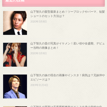
山下智久の髪型最新まとめ！ツーブロックやパーマ、短髪
ショートのセット方法は？
2020年3月8日
山下智久の昔の写真がイケメン！若い頃や全盛期、デビュ
ー当時の画像まとめ！
2020年3月8日
山下智久の妹の現在の画像やインスタ！病気は？兄妹仲や
エピソードは？
2019年11月4日
山下智久の実家は千葉県船橋市のどこ？出身小学校や中