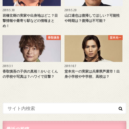
2019.5.30
2019.5.20
岩橋玄樹の実家や出身地はどこ？目
山口達也は復帰してほしい？可能性
撃情報や最寄り駅などの情報まと
や時期は？復帰は不可能？
め！
香取慎吾
堂本光一
2019.3.1
2019.10.7
香取慎吾の子供の真相！かいとくん
堂本光一の実家は兵庫県芦屋市！出
の学校や写真は？ハワイで目撃？
身小学校や中学校、高校は？
最近の投稿