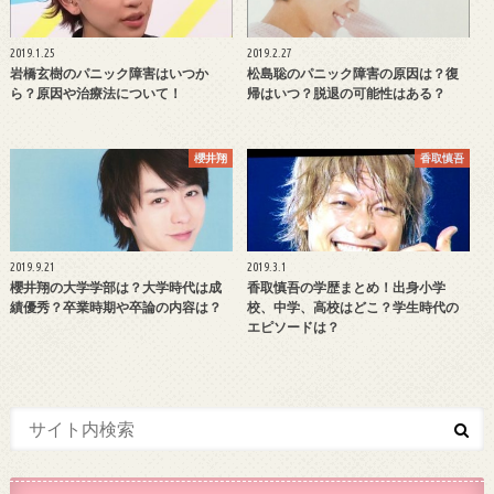
2019.1.25
2019.2.27
岩橋玄樹のパニック障害はいつか
松島聡のパニック障害の原因は？復
ら？原因や治療法について！
帰はいつ？脱退の可能性はある？
櫻井翔
香取慎吾
2019.9.21
2019.3.1
櫻井翔の大学学部は？大学時代は成
香取慎吾の学歴まとめ！出身小学
績優秀？卒業時期や卒論の内容は？
校、中学、高校はどこ？学生時代の
エピソードは？