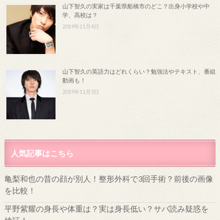
山下智久の実家は千葉県船橋市のどこ？出身小学校や中
学、高校は？
2019年11月4日
山下智久の英語力はどれくらい？勉強法やテキスト、番組
動画も！
2019年11月3日
人気記事はこちら
亀梨和也の昔の顔が別人！整形外科で3回手術？前後の画像
を比較！
平野紫耀の身長や体重は？実は身長低い？サバ読み疑惑を