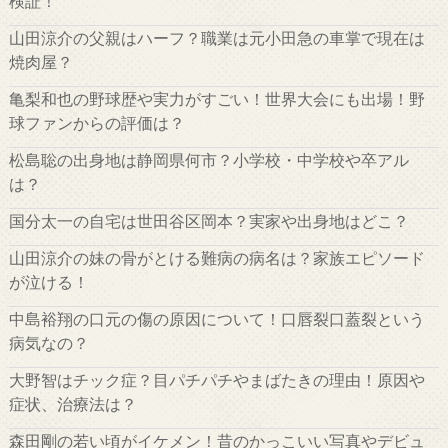
検証！
山田涼介の父親はハーフ？職業は元小田急の車掌で現在は
焼肉屋？
亀梨和也の野球歴や実力がすごい！世界大会にも出場！野
球ファンからの評価は？
松島聡の出身地は静岡県何市？小学校・中学校や卒アル
は？
国分太一の自宅は世田谷区岡本？実家や出身地はどこ？
山田涼介の妹の骨がとける難病の病名は？家族エピソード
が泣ける！
中島裕翔の口元の傷の原因について！口唇裂口蓋裂という
病気なの？
大野智はチック症？目パチパチやまばたきの理由！原因や
症状、治療法は？
森田剛の若い頃がイケメン！昔のかっこいい写真やデビュ