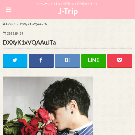
ジャニーズアイドルの情報をまとめた総合サイト！
J-Trip
HOME
DXXyK1xVQAAuJTa
2019.04.07
DXXyK1xVQAAuJTa