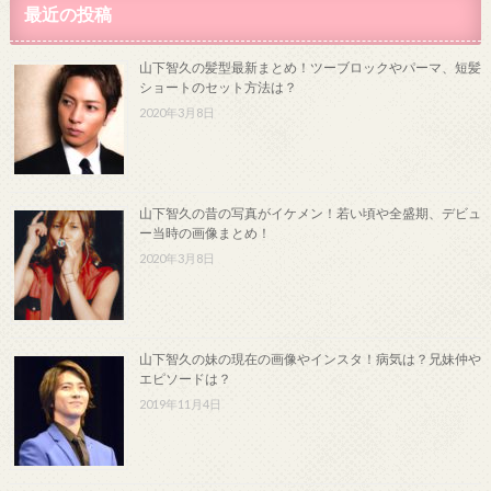
最近の投稿
山下智久の髪型最新まとめ！ツーブロックやパーマ、短髪
ショートのセット方法は？
2020年3月8日
山下智久の昔の写真がイケメン！若い頃や全盛期、デビュ
ー当時の画像まとめ！
2020年3月8日
山下智久の妹の現在の画像やインスタ！病気は？兄妹仲や
エピソードは？
2019年11月4日