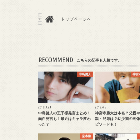
トップページへ
RECOMMEND
こちらの記事も人気です。
中島健人
神宮
2019.3.23
2019.4.5
中島健人の王子様発言まとめ！
神宮寺勇太は本名？父親や
面白発言も！最近はキャラ変わ
親・兄弟は？幼少期の画像
った？
ピソードも！
堂本剛