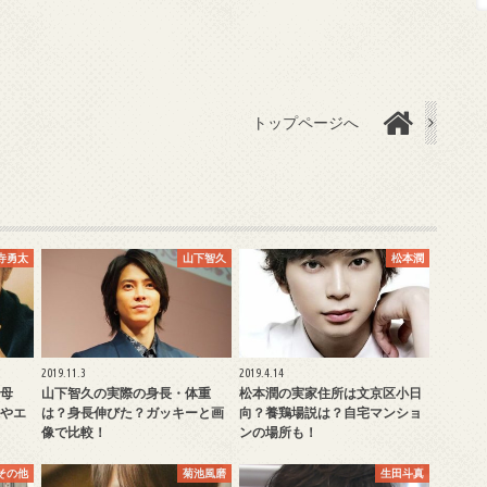
トップページへ
寺勇太
山下智久
松本潤
2019.11.3
2019.4.14
母
山下智久の実際の身長・体重
松本潤の実家住所は文京区小日
やエ
は？身長伸びた？ガッキーと画
向？養鶏場説は？自宅マンショ
像で比較！
ンの場所も！
その他
菊池風磨
生田斗真