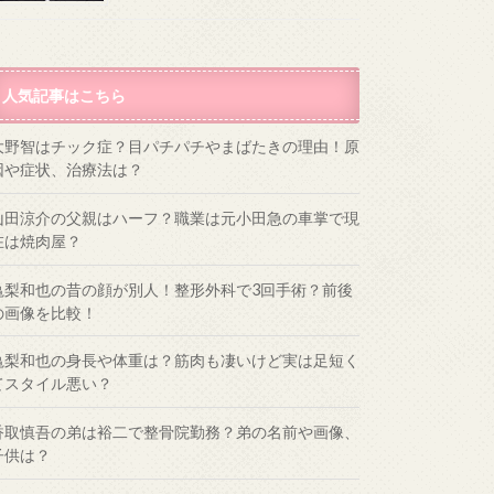
人気記事はこちら
大野智はチック症？目パチパチやまばたきの理由！原
因や症状、治療法は？
山田涼介の父親はハーフ？職業は元小田急の車掌で現
在は焼肉屋？
亀梨和也の昔の顔が別人！整形外科で3回手術？前後
の画像を比較！
亀梨和也の身長や体重は？筋肉も凄いけど実は足短く
てスタイル悪い？
香取慎吾の弟は裕二で整骨院勤務？弟の名前や画像、
子供は？