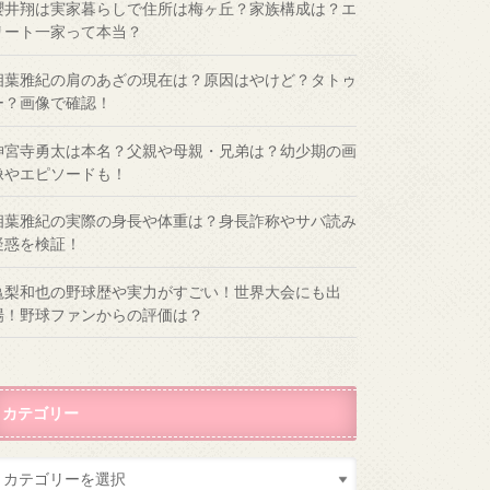
櫻井翔は実家暮らしで住所は梅ヶ丘？家族構成は？エ
リート一家って本当？
相葉雅紀の肩のあざの現在は？原因はやけど？タトゥ
ー？画像で確認！
神宮寺勇太は本名？父親や母親・兄弟は？幼少期の画
像やエピソードも！
相葉雅紀の実際の身長や体重は？身長詐称やサバ読み
疑惑を検証！
亀梨和也の野球歴や実力がすごい！世界大会にも出
場！野球ファンからの評価は？
カテゴリー