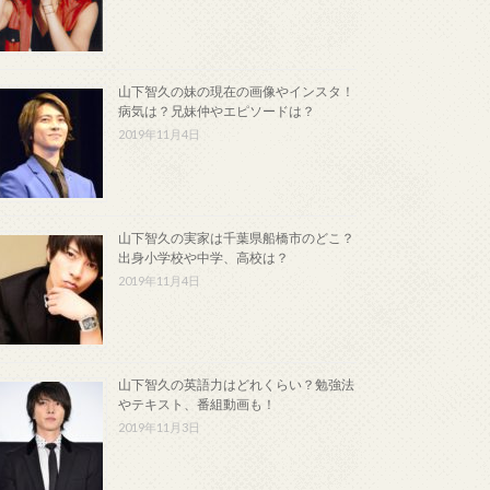
山下智久の妹の現在の画像やインスタ！
病気は？兄妹仲やエピソードは？
2019年11月4日
山下智久の実家は千葉県船橋市のどこ？
出身小学校や中学、高校は？
2019年11月4日
山下智久の英語力はどれくらい？勉強法
やテキスト、番組動画も！
2019年11月3日