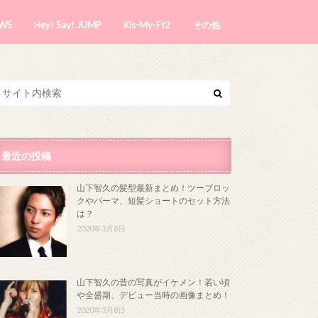
WS
Hey! Say! JUMP
Kis-My-Ft2
その他
最近の投稿
山下智久の髪型最新まとめ！ツーブロッ
クやパーマ、短髪ショートのセット方法
は？
2020年3月8日
山下智久の昔の写真がイケメン！若い頃
や全盛期、デビュー当時の画像まとめ！
2020年3月8日