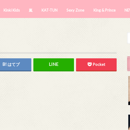
Kinki Kids
嵐
KAT-TUN
Sexy Zone
King & Prince
NE
はてブ
Pocket