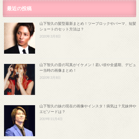
最近の投稿
山下智久の髪型最新まとめ！ツーブロックやパーマ、短髪
ショートのセット方法は？
2020年3月8日
山下智久の昔の写真がイケメン！若い頃や全盛期、デビュ
ー当時の画像まとめ！
2020年3月8日
山下智久の妹の現在の画像やインスタ！病気は？兄妹仲や
エピソードは？
2019年11月4日