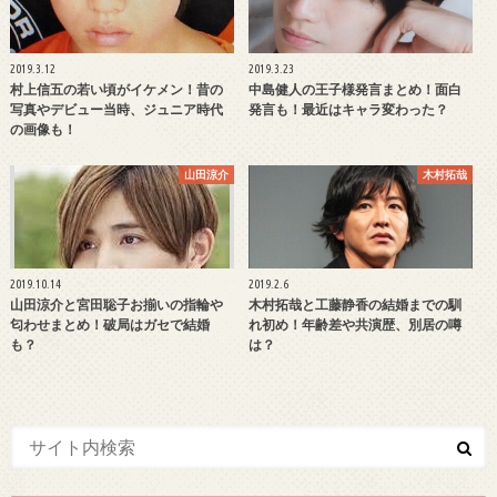
2019.3.12
2019.3.23
村上信五の若い頃がイケメン！昔の
中島健人の王子様発言まとめ！面白
写真やデビュー当時、ジュニア時代
発言も！最近はキャラ変わった？
の画像も！
山田涼介
木村拓哉
2019.10.14
2019.2.6
山田涼介と宮田聡子お揃いの指輪や
木村拓哉と工藤静香の結婚までの馴
匂わせまとめ！破局はガセで結婚
れ初め！年齢差や共演歴、別居の噂
も？
は？