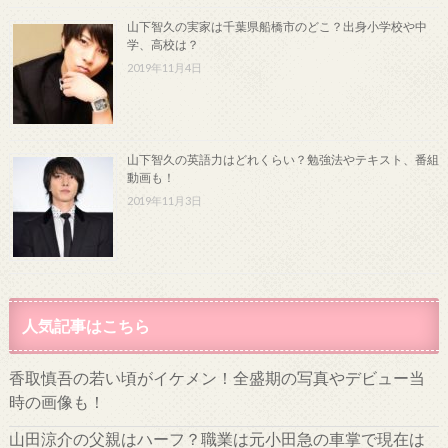
山下智久の実家は千葉県船橋市のどこ？出身小学校や中
学、高校は？
2019年11月4日
山下智久の英語力はどれくらい？勉強法やテキスト、番組
動画も！
2019年11月3日
人気記事はこちら
香取慎吾の若い頃がイケメン！全盛期の写真やデビュー当
時の画像も！
山田涼介の父親はハーフ？職業は元小田急の車掌で現在は