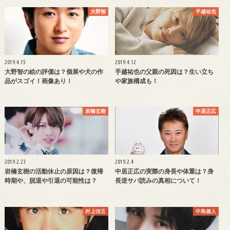
大野智
手越祐也
2019.4.15
2019.4.12
大野智の絵の評価は？個展や犬の作
手越祐也の父親の死因は？生い立ち
品がスゴイ！画像あり！
や家族構成も！
岩橋玄樹
中居正広
2019.2.23
2019.2.4
岩橋玄樹の活動休止の原因は？復帰
中居正広の実際の身長や体重は？身
時期や、脱退や引退の可能性は？
長逆サバ読みの真相について！
村上信五
中島健人