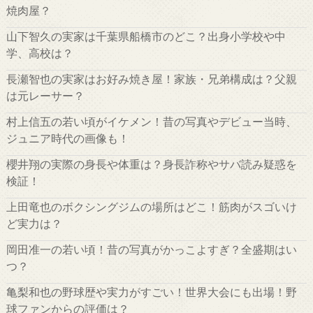
焼肉屋？
山下智久の実家は千葉県船橋市のどこ？出身小学校や中
学、高校は？
長瀬智也の実家はお好み焼き屋！家族・兄弟構成は？父親
は元レーサー？
村上信五の若い頃がイケメン！昔の写真やデビュー当時、
ジュニア時代の画像も！
櫻井翔の実際の身長や体重は？身長詐称やサバ読み疑惑を
検証！
上田竜也のボクシングジムの場所はどこ！筋肉がスゴいけ
ど実力は？
岡田准一の若い頃！昔の写真がかっこよすぎ？全盛期はい
つ？
亀梨和也の野球歴や実力がすごい！世界大会にも出場！野
球ファンからの評価は？