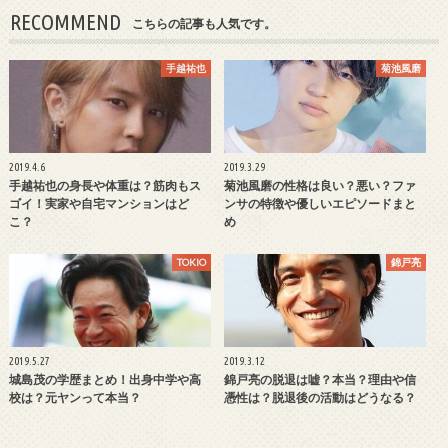
RECOMMEND
こちらの記事も人気です。
手越祐也
菊池風磨
2019.4.6
2019.3.29
手越祐也の身長や体重は？筋肉もス
菊池風磨の性格は良い？悪い？ファ
ゴイ！実家や自宅マンションはど
ンサの特徴や優しいエピソードまと
こ？
め
TOKIO
錦戸亮
2019.5.27
2019.3.12
城島茂の学歴まとめ！出身中学や高
錦戸亮の脱退は嘘？本当？理由や信
校は？元ヤンって本当？
憑性は？脱退後の活動はどうなる？