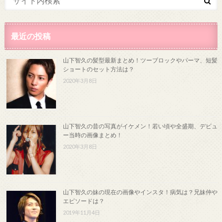
最近の投稿
山下智久の髪型最新まとめ！ツーブロックやパーマ、短髪
ショートのセット方法は？
2020年3月8日
山下智久の昔の写真がイケメン！若い頃や全盛期、デビュ
ー当時の画像まとめ！
2020年3月8日
山下智久の妹の現在の画像やインスタ！病気は？兄妹仲や
エピソードは？
2019年11月4日