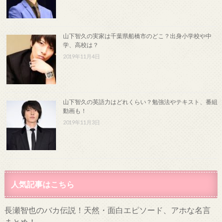
山下智久の実家は千葉県船橋市のどこ？出身小学校や中
学、高校は？
2019年11月4日
山下智久の英語力はどれくらい？勉強法やテキスト、番組
動画も！
2019年11月3日
人気記事はこちら
長瀬智也のバカ伝説！天然・面白エピソード、アホな名言
まとめ！