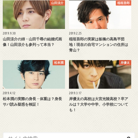
山田涼介
稲垣吾郎
2019.9.30
2019.2.25
山田涼介の姉・山田千尋の結婚式画
稲垣吾郎の実家は板橋の高島平団
像！山田涼介も参列って本当？
地！現在の自宅マンションの住所は
青山？
松本潤
岸優太
2019.4.12
2019.3.17
松本潤の実際の身長・体重は？身長
岸優太の高校は大宮光陵高校？卒ア
サバ読み疑惑を検証！
ルは？大学や中学、小学校について
も！