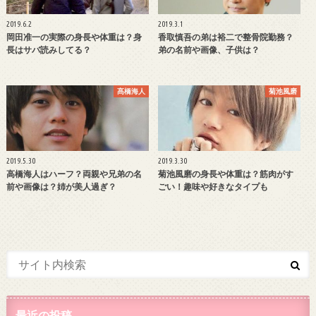
2019.6.2
2019.3.1
岡田准一の実際の身長や体重は？身
香取慎吾の弟は裕二で整骨院勤務？
長はサバ読みしてる？
弟の名前や画像、子供は？
髙橋海人
菊池風磨
2019.5.30
2019.3.30
高橋海人はハーフ？両親や兄弟の名
菊池風磨の身長や体重は？筋肉がす
前や画像は？姉が美人過ぎ？
ごい！趣味や好きなタイプも
最近の投稿