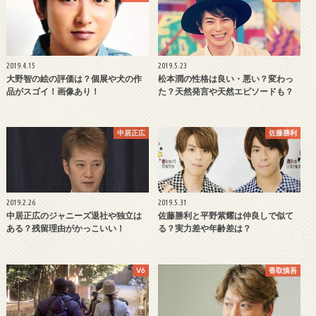
2019.4.15
2019.5.23
大野智の絵の評価は？個展や犬の作
松本潤の性格は良い・悪い？変わっ
品がスゴイ！画像あり！
た？天然発言や天然エピソードも？
中居正広
佐藤勝利
2019.2.26
2019.5.31
中居正広のジャニーズ退社や独立は
佐藤勝利と平野紫耀は仲良しで似て
ある？残留理由がかっこいい！
る？実力差や年齢差は？
V6
香取慎吾