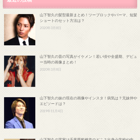
山下智久の髪型最新まとめ！ツーブロックやパーマ、短髪
ショートのセット方法は？
2020年3月8日
山下智久の昔の写真がイケメン！若い頃や全盛期、デビュ
ー当時の画像まとめ！
2020年3月8日
山下智久の妹の現在の画像やインスタ！病気は？兄妹仲や
エピソードは？
2019年11月4日
山下智久の実家は千葉県船橋市のどこ？出身小学校や中