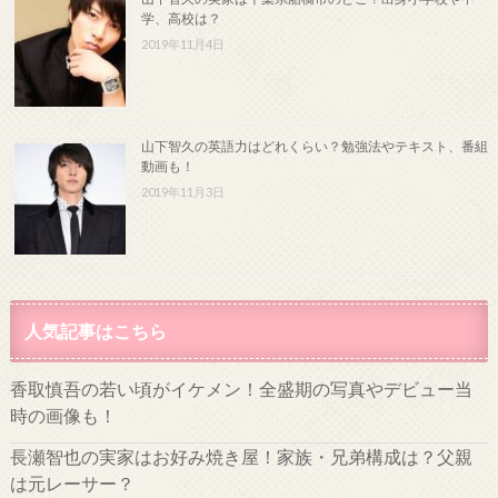
学、高校は？
2019年11月4日
山下智久の英語力はどれくらい？勉強法やテキスト、番組
動画も！
2019年11月3日
人気記事はこちら
香取慎吾の若い頃がイケメン！全盛期の写真やデビュー当
時の画像も！
長瀬智也の実家はお好み焼き屋！家族・兄弟構成は？父親
は元レーサー？