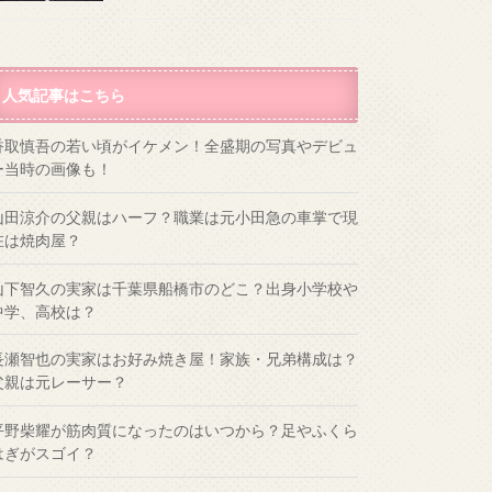
人気記事はこちら
香取慎吾の若い頃がイケメン！全盛期の写真やデビュ
ー当時の画像も！
山田涼介の父親はハーフ？職業は元小田急の車掌で現
在は焼肉屋？
山下智久の実家は千葉県船橋市のどこ？出身小学校や
中学、高校は？
長瀬智也の実家はお好み焼き屋！家族・兄弟構成は？
父親は元レーサー？
平野柴耀が筋肉質になったのはいつから？足やふくら
はぎがスゴイ？