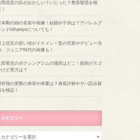
松岡昌宏の目がおかしい？いじった？整形疑惑を検
証！
堂本剛の姉の名前や画像！結婚や子供は？アパレルブ
ランドhifumiyoについても！
村上信五の若い頃がイケメン！昔の写真やデビュー当
時、ジュニア時代の画像も！
上田竜也のボクシングジムの場所はどこ！筋肉がスゴ
いけど実力は？
櫻井翔の実際の身長や体重は？身長詐称やサバ読み疑
惑を検証！
カテゴリー