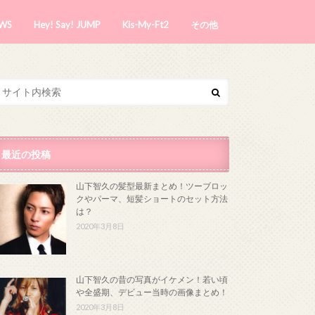
WS
Hey! Say! JUMP
Kis-My-Ft2
その他
最近の投稿
山下智久の髪型最新まとめ！ツーブロッ
クやパーマ、短髪ショートのセット方法
は？
2020年3月8日
山下智久の昔の写真がイケメン！若い頃
や全盛期、デビュー当時の画像まとめ！
2020年3月8日