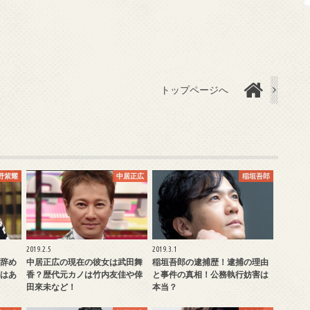
トップページへ
野紫耀
中居正広
稲垣吾郎
2019.2.5
2019.3.1
辞め
中居正広の現在の彼女は武田舞
稲垣吾郎の逮捕歴！逮捕の理由
はあ
香？歴代元カノは竹内友佳や倖
と事件の真相！公務執行妨害は
田來未など！
本当？