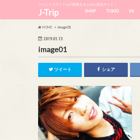
ジャニーズアイドルの情報をまとめた総合サイト！
J-Trip
SMAP
TOKIO
V6
HOME
image01
2019.01.13
image01
ツイート
シェア