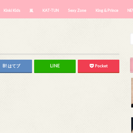
Kinki Kids
嵐
KAT-TUN
Sexy Zone
King & Prince
NE
はてブ
Pocket