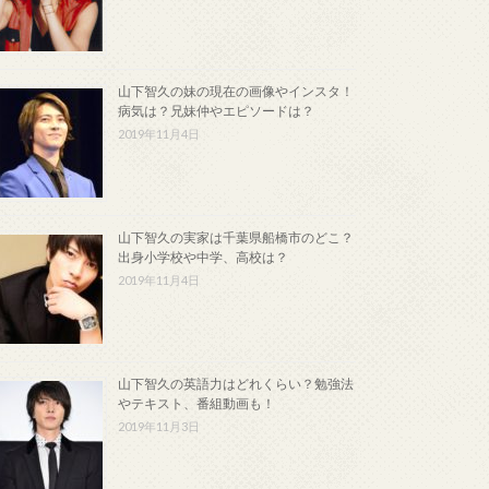
山下智久の妹の現在の画像やインスタ！
病気は？兄妹仲やエピソードは？
2019年11月4日
山下智久の実家は千葉県船橋市のどこ？
出身小学校や中学、高校は？
2019年11月4日
山下智久の英語力はどれくらい？勉強法
やテキスト、番組動画も！
2019年11月3日