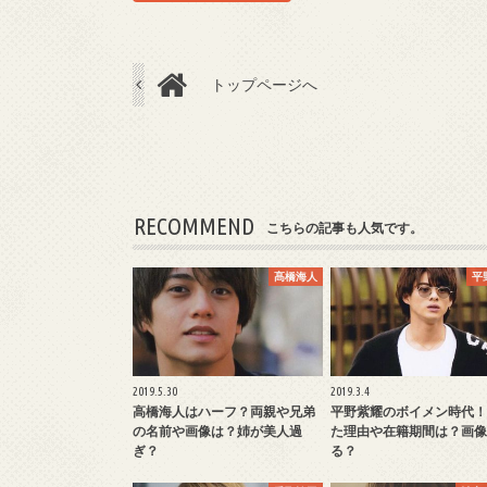
トップページへ
RECOMMEND
こちらの記事も人気です。
髙橋海人
平
2019.5.30
2019.3.4
高橋海人はハーフ？両親や兄弟
平野紫耀のボイメン時代！
の名前や画像は？姉が美人過
た理由や在籍期間は？画像
ぎ？
る？