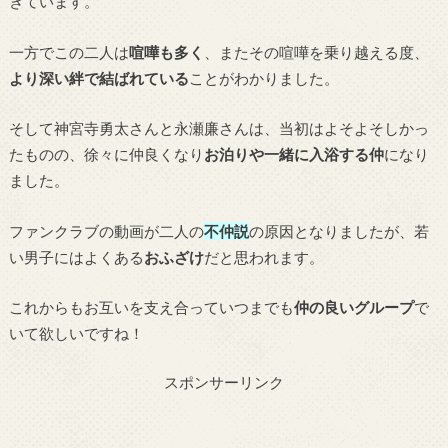
きています。
一方でこの二人は
喧嘩も多く
、またその喧嘩を乗り越える度、
より深い絆で結ばれている
ことがわかりました。
そして神宮寺勇太さんと永瀬廉さんは、当初はよそよそしかっ
たものの、徐々に仲良くなり
お泊りや一緒に入浴する仲
になり
ました。
ファンクラブの動画が二人の
不仲説
の原因となりましたが、若
い男子にはよくある
おふざけ
だと思われます。
これからもお互いを支え合っていつまでも
仲の良いグループ
で
いて欲しいですね！
スポンサーリンク