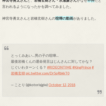
神宮寺勇太さん
と、
岩橋玄樹さん・永瀬廉さん
がなぜ
不仲
だと
言われるようになったかを調べてみました。
神宮寺勇太さんと岩橋玄樹さんの
喧嘩の動画
がありました。
とっくみあい…男の子の喧嘩…
最後岩橋くんの運命発言はじんさんに対してかな？
じぐいわターンくる？
#RIDEONTIME
#KingPrince
#
岩橋玄樹
pic.twitter.com/Dr5pRbkkT0
— ことり (@kotorixjgiw)
October 12, 2018