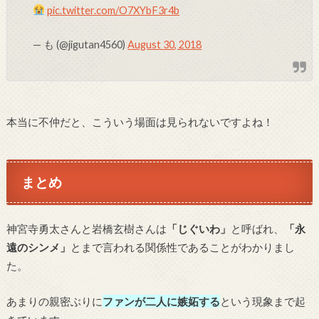
pic.twitter.com/O7XYbF3r4b
— も (@jigutan4560)
August 30, 2018
本当に不仲だと、こういう場面は見られないですよね！
まとめ
神宮寺勇太さんと岩橋玄樹さんは
「じぐいわ」
と呼ばれ、
「永
遠のシンメ」
とまで言われる関係性であることがわかりまし
た。
あまりの親密ぶりに
ファンが二人に嫉妬する
という現象まで起