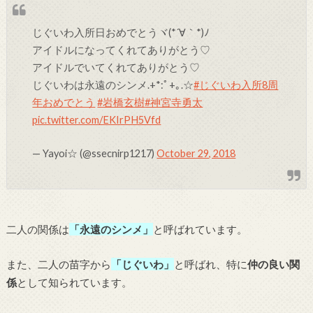
じぐいわ入所日おめでとうヾ(*´∀｀*)ﾉ
アイドルになってくれてありがとう♡
アイドルでいてくれてありがとう♡
じぐいわは永遠のシンメ.+*:ﾟ+｡.☆
#じぐいわ入所8周
年おめでとう
#岩橋玄樹
#神宮寺勇太
pic.twitter.com/EKIrPH5Vfd
— Yayoi☆ (@ssecnirp1217)
October 29, 2018
二人の関係は
「永遠のシンメ」
と呼ばれています。
また、二人の苗字から
「じぐいわ」
と呼ばれ、特に
仲の良い関
係
として知られています。