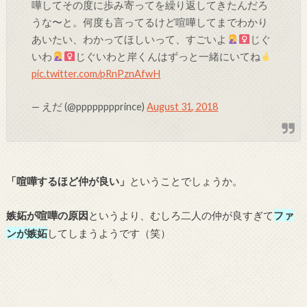
嘩してその度に歩み寄ってを繰り返してきたんだろ
うな〜と。何度も言ってるけど喧嘩してまでわかり
あいたい、わかってほしいって、すごいよ
じぐ
いわ
じぐいわと岸くんはずっと一緒にいてね
pic.twitter.com/pRnPznAfwH
— えだ (@pppppppprince)
August 31, 2018
「喧嘩するほど仲が良い」
ということでしょうか。
嫉妬が喧嘩の原因
というより、むしろ二人の仲が良すぎて
ファ
ンが嫉妬
してしまうようです（笑）