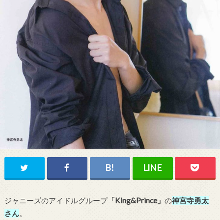
ジャニーズのアイドルグループ
「King&Prince」
の
神宮寺勇太
さん
。