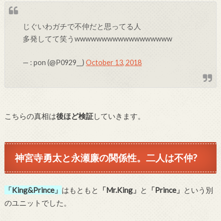
じぐいわガチで不仲だと思ってる人
多発してて笑うwwwwwwwwwwwwwwwwww
— : pon (@P0929__)
October 13, 2018
こちらの真相は
後ほど検証
していきます。
神宮寺勇太と永瀬廉の関係性。二人は不仲?
「King&Prince」
はもともと
「Mr.King」
と
「Prince」
という別
のユニットでした。