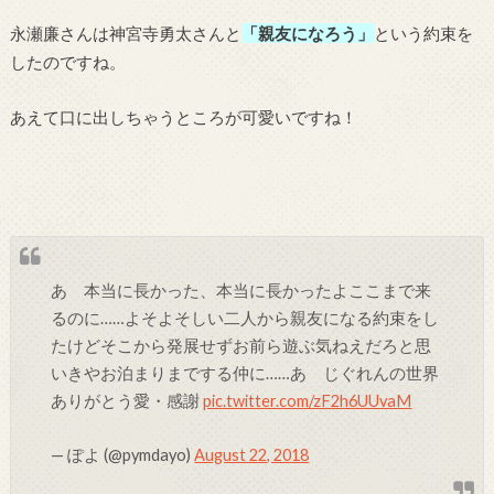
永瀬廉さんは神宮寺勇太さんと
「親友になろう」
という約束を
したのですね。
あえて口に出しちゃうところが可愛いですね！
あゝ本当に長かった、本当に長かったよここまで来
るのに……よそよそしい二人から親友になる約束をし
たけどそこから発展せずお前ら遊ぶ気ねえだろと思
いきやお泊まりまでする仲に……あゝじぐれんの世界
ありがとう愛・感謝
pic.twitter.com/zF2h6UUvaM
— ぽよ (@pymdayo)
August 22, 2018