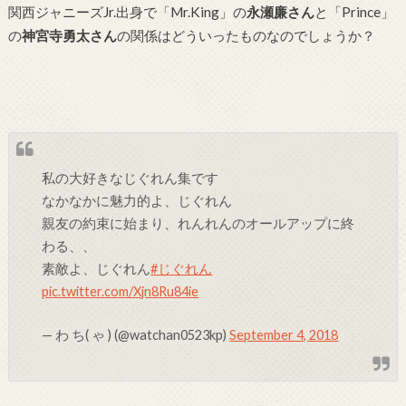
関西ジャニーズJr.出身で「Mr.King」の
永瀬廉さん
と「Prince」
の
神宮寺勇太さん
の関係はどういったものなのでしょうか？
私の大好きなじぐれん集です
なかなかに魅力的よ、じぐれん
親友の約束に始まり、れんれんのオールアップに終
わる、、
素敵よ、じぐれん
#じぐれん
pic.twitter.com/Xjn8Ru84ie
— わ ち( ゃ ) (@watchan0523kp)
September 4, 2018