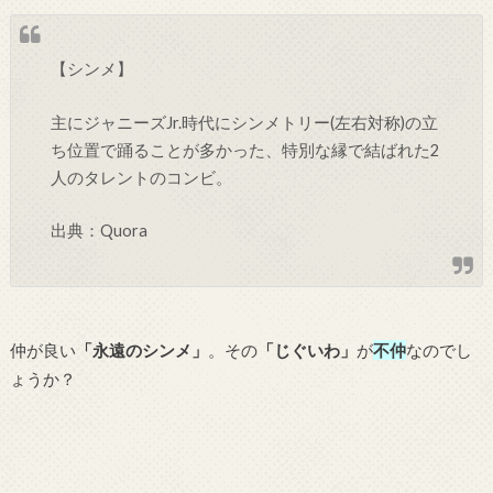
【シンメ】
主にジャニーズJr.時代にシンメトリー(左右対称)の立
ち位置で踊ることが多かった、特別な縁で結ばれた2
人のタレントのコンビ。
出典：Quora
仲が良い
「永遠のシンメ」
。その
「じぐいわ」
が
不仲
なのでし
ょうか？