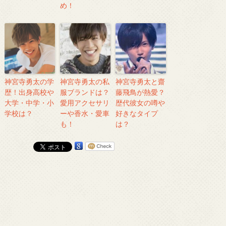
め！
神宮寺勇太の学
神宮寺勇太の私
神宮寺勇太と齋
歴！出身高校や
服ブランドは？
藤飛鳥が熱愛？
大学・中学・小
愛用アクセサリ
歴代彼女の噂や
学校は？
ーや香水・愛車
好きなタイプ
も！
は？