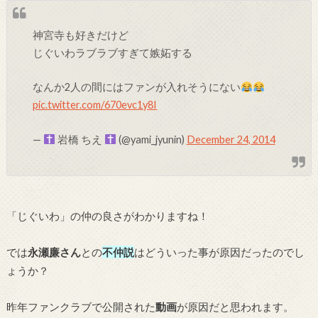
神宮寺も好きだけど
じぐいわラブラブすぎて嫉妬する
なんか2人の間にはファンが入れそうにない
pic.twitter.com/670evc1y8I
—
岩橋 ちえ
(@yami_jyunin)
December 24, 2014
「じぐいわ」の仲の良さがわかりますね！
では
永瀬廉さん
との
不仲説
はどういった事が原因だったのでし
ょうか？
昨年ファンクラブで公開された
動画
が原因だと思われます。