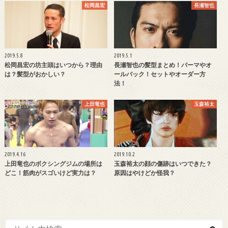
松岡昌宏
長瀬智也
2019.5.8
2019.5.1
松岡昌宏の坊主頭はいつから？理由
長瀬智也の髪型まとめ！パーマやオ
は？髪型がおかしい？
ールバック！セットやオーダー方
法！
上田竜也
玉森裕太
2019.4.16
2019.10.2
上田竜也のボクシングジムの場所は
玉森裕太の顔の傷跡はいつできた？
どこ！筋肉がスゴいけど実力は？
原因はやけどか怪我？