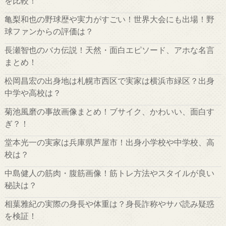
を比較！
亀梨和也の野球歴や実力がすごい！世界大会にも出場！野
球ファンからの評価は？
長瀬智也のバカ伝説！天然・面白エピソード、アホな名言
まとめ！
松岡昌宏の出身地は札幌市西区で実家は横浜市緑区？出身
中学や高校は？
菊池風磨の事故画像まとめ！ブサイク、かわいい、面白す
ぎ？！
堂本光一の実家は兵庫県芦屋市！出身小学校や中学校、高
校は？
中島健人の筋肉・腹筋画像！筋トレ方法やスタイルが良い
秘訣は？
相葉雅紀の実際の身長や体重は？身長詐称やサバ読み疑惑
を検証！