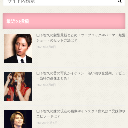
最近の投稿
山下智久の髪型最新まとめ！ツーブロックやパーマ、短髪
ショートのセット方法は？
2020年3月8日
山下智久の昔の写真がイケメン！若い頃や全盛期、デビュ
ー当時の画像まとめ！
2020年3月8日
山下智久の妹の現在の画像やインスタ！病気は？兄妹仲や
エピソードは？
2019年11月4日