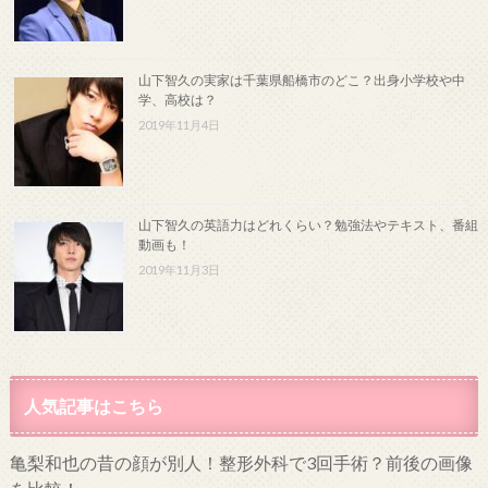
山下智久の実家は千葉県船橋市のどこ？出身小学校や中
学、高校は？
2019年11月4日
山下智久の英語力はどれくらい？勉強法やテキスト、番組
動画も！
2019年11月3日
人気記事はこちら
亀梨和也の昔の顔が別人！整形外科で3回手術？前後の画像