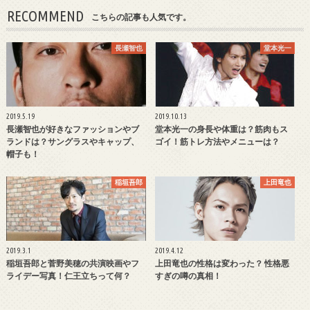
RECOMMEND
こちらの記事も人気です。
長瀬智也
堂本光一
2019.5.19
2019.10.13
長瀬智也が好きなファッションやブ
堂本光一の身長や体重は？筋肉もス
ランドは？サングラスやキャップ、
ゴイ！筋トレ方法やメニューは？
帽子も！
稲垣吾郎
上田竜也
2019.3.1
2019.4.12
稲垣吾郎と菅野美穂の共演映画やフ
上田竜也の性格は変わった？ 性格悪
ライデー写真！仁王立ちって何？
すぎの噂の真相！