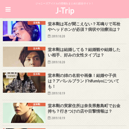
ジャニーズアイドルの情報をまとめた総合サイト！
J-Trip
堂本剛
堂本剛は耳が聞こえない？耳鳴りで耳栓
やヘッドホンが必須？病状や治療法は？
2019.10.20
堂本剛
堂本剛は結婚してる？結婚観や結婚した
い相手、好みの女性タイプは？
2019.10.20
堂本剛
堂本剛の姉の名前や画像！結婚や子供
は？アパレルブランドhifumiyoについて
も！
2019.10.19
堂本剛
堂本剛の実家住所は奈良県敷島町でお金
持ち？行きつけの店や目撃情報は？
2019.10.19