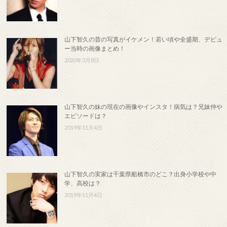
山下智久の昔の写真がイケメン！若い頃や全盛期、デビュ
ー当時の画像まとめ！
2020年3月8日
山下智久の妹の現在の画像やインスタ！病気は？兄妹仲や
エピソードは？
2019年11月4日
山下智久の実家は千葉県船橋市のどこ？出身小学校や中
学、高校は？
2019年11月4日