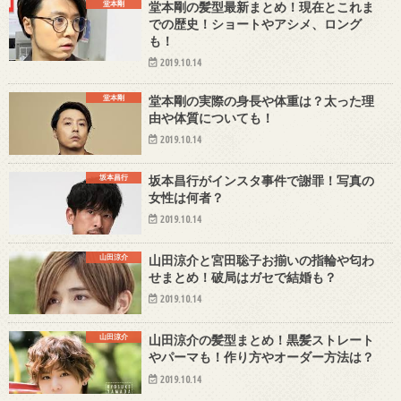
堂本剛
堂本剛の髪型最新まとめ！現在とこれま
での歴史！ショートやアシメ、ロング
も！
2019.10.14
堂本剛
堂本剛の実際の身長や体重は？太った理
由や体質についても！
2019.10.14
坂本昌行
坂本昌行がインスタ事件で謝罪！写真の
女性は何者？
2019.10.14
山田涼介
山田涼介と宮田聡子お揃いの指輪や匂わ
せまとめ！破局はガセで結婚も？
2019.10.14
山田涼介
山田涼介の髪型まとめ！黒髪ストレート
やパーマも！作り方やオーダー方法は？
2019.10.14