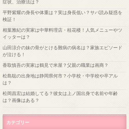
症状、治療法は？
平野紫耀の身長や体重は？実は身長低い？サバ読み疑惑を
検証！
相葉雅紀の実家は中華料理店・桂花楼！人気メニューやツ
イッターは？
山田涼介の妹の骨がとける難病の病名は？家族エピソード
が泣ける！
香取慎吾の実家は鶴見で米屋？父親の職業は画商？
松島聡の出身地は静岡県何市？小学校・中学校や卒アル
は？
松岡昌宏は結婚してる？彼女は上ノ国出身で名前や年齢
は？画像はある？
カテゴリー