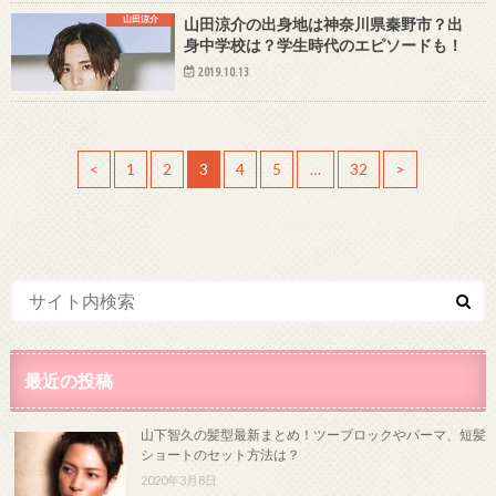
山田涼介
山田涼介の出身地は神奈川県秦野市？出
身中学校は？学生時代のエピソードも！
2019.10.13
<
1
2
3
4
5
…
32
>
最近の投稿
山下智久の髪型最新まとめ！ツーブロックやパーマ、短髪
ショートのセット方法は？
2020年3月8日