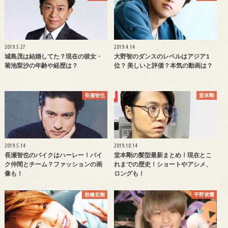
2019.5.27
2019.4.14
城島茂は結婚してた？現在の彼女・
大野智のダンスのレベルはアジア1
菊池梨沙の年齢や経歴は？
位？ 美しいと評価？本気の動画は？
長瀬智也
堂本剛
2019.5.14
2019.10.14
長瀬智也のバイクはハーレー！バイ
堂本剛の髪型最新まとめ！現在とこ
ク仲間とチーム？ファッションの画
れまでの歴史！ショートやアシメ、
像も！
ロングも！
岩橋玄樹
平野紫耀