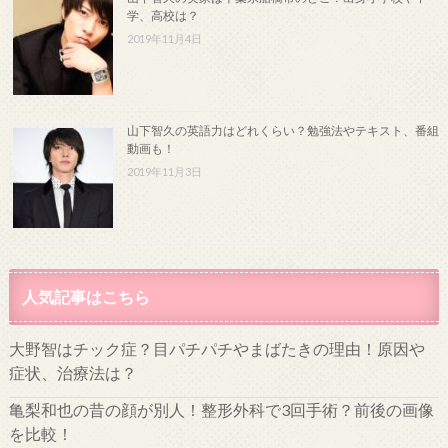
学、高校は？
2019年11月4日
山下智久の英語力はどれくらい？勉強法やテキスト、番組
動画も！
2019年11月3日
人気記事はこちら
大野智はチック症？目パチパチやまばたきの理由！原因や
症状、治療法は？
亀梨和也の昔の顔が別人！整形外科で3回手術？前後の画像
を比較！