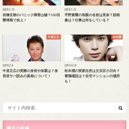
2019.1.13
2019.1.15
岩橋玄樹のパニック障害は嘘？USJ目
平野紫耀の母親の名前は里奈？顔画
撃情報で炎上！
像は？仕事は何をしている？
中居正広
松本潤
2019.2.4
2019.4.14
中居正広の実際の身長や体重は？身
松本潤の実家住所は文京区小日向？
長逆サバ読みの真相について！
養鶏場説は？自宅マンションの場所
も！
最近の投稿