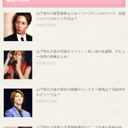
山下智久の髪型最新まとめ！ツーブロックやパーマ、短髪
ショートのセット方法は？
2020年3月8日
山下智久の昔の写真がイケメン！若い頃や全盛期、デビュ
ー当時の画像まとめ！
2020年3月8日
山下智久の妹の現在の画像やインスタ！病気は？兄妹仲や
エピソードは？
2019年11月4日
山下智久の実家は千葉県船橋市のどこ？出身小学校や中