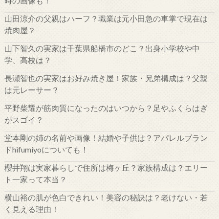
時の画像も！
山田涼介の父親はハーフ？職業は元小田急の車掌で現在は
焼肉屋？
山下智久の実家は千葉県船橋市のどこ？出身小学校や中
学、高校は？
長瀬智也の実家はお好み焼き屋！家族・兄弟構成は？父親
は元レーサー？
平野柴耀が筋肉質になったのはいつから？足やふくらはぎ
がスゴイ？
堂本剛の姉の名前や画像！結婚や子供は？アパレルブラン
ドhifumiyoについても！
櫻井翔は実家暮らしで住所は梅ヶ丘？家族構成は？エリー
ト一家って本当？
横山裕の肌が色白できれい！美容の秘訣は？老けない・若
く見える理由！