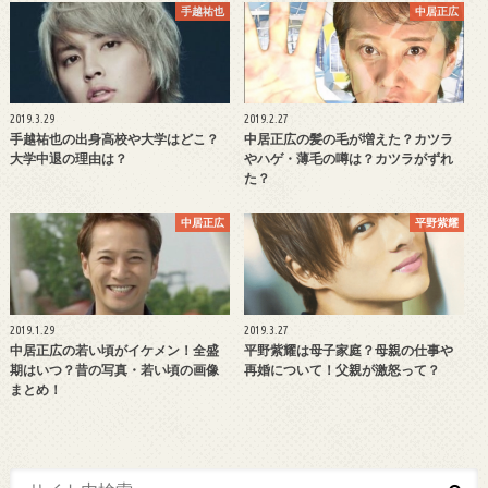
手越祐也
中居正広
2019.3.29
2019.2.27
手越祐也の出身高校や大学はどこ？
中居正広の髪の毛が増えた？カツラ
大学中退の理由は？
やハゲ・薄毛の噂は？カツラがずれ
た？
中居正広
平野紫耀
2019.1.29
2019.3.27
中居正広の若い頃がイケメン！全盛
平野紫耀は母子家庭？母親の仕事や
期はいつ？昔の写真・若い頃の画像
再婚について！父親が激怒って？
まとめ！