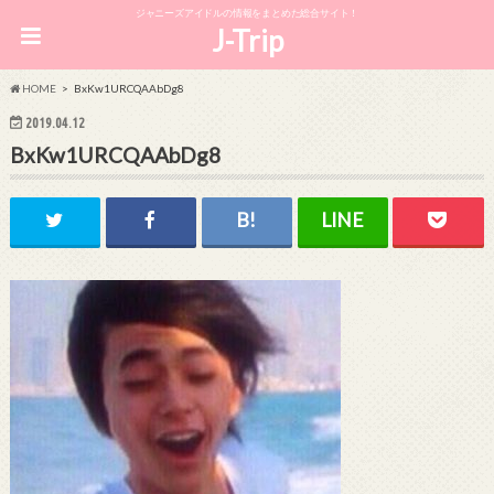
ジャニーズアイドルの情報をまとめた総合サイト！
J-Trip
HOME
BxKw1URCQAAbDg8
2019.04.12
BxKw1URCQAAbDg8