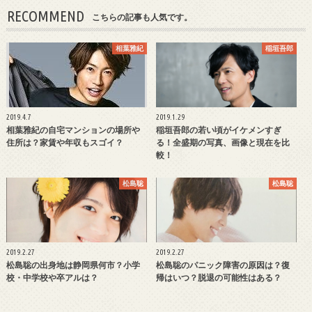
RECOMMEND
こちらの記事も人気です。
相葉雅紀
稲垣吾郎
2019.4.7
2019.1.29
相葉雅紀の自宅マンションの場所や
稲垣吾郎の若い頃がイケメンすぎ
住所は？家賃や年収もスゴイ？
る！全盛期の写真、画像と現在を比
較！
松島聡
松島聡
2019.2.27
2019.2.27
松島聡の出身地は静岡県何市？小学
松島聡のパニック障害の原因は？復
校・中学校や卒アルは？
帰はいつ？脱退の可能性はある？