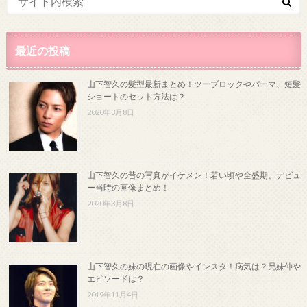
最近の投稿
山下智久の髪型最新まとめ！ツーブロックやパーマ、短髪
ショートのセット方法は？
2020年3月8日
山下智久の昔の写真がイケメン！若い頃や全盛期、デビュ
ー当時の画像まとめ！
2020年3月8日
山下智久の妹の現在の画像やインスタ！病気は？兄妹仲や
エピソードは？
2019年11月4日