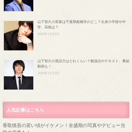
山下智久の実家は千葉県船橋市のどこ？出身小学校や中
学、高校は？
2019年11月4日
山下智久の英語力はどれくらい？勉強法やテキスト、番組
動画も！
2019年11月3日
人気記事はこちら
香取慎吾の若い頃がイケメン！全盛期の写真やデビュー当