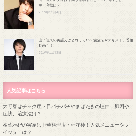
学、高校は？
2019年11月4日
山下智久の英語力はどれくらい？勉強法やテキスト、番組
動画も！
2019年11月3日
人気記事はこちら
大野智はチック症？目パチパチやまばたきの理由！原因や
症状、治療法は？
相葉雅紀の実家は中華料理店・桂花楼！人気メニューやツ
イッターは？