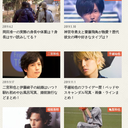
2019.6.2
2019.5.30
岡田准一の実際の身長や体重は？身
神宮寺勇太と齋藤飛鳥が熱愛？歴代
長はサバ読みしてる？
彼女の噂や好きなタイプは？
二宮和也
手越祐也
2019.9.17
2019.11.1
二宮和也と伊藤綾子の結婚はいつ？
手越祐也のフライデー歴！ベッドや
馴れ初めやお風呂写真、婚前旅行な
スキャンダル写真・画像・ラインま
どまとめ！
とめ！
稲垣吾郎
亀梨和也