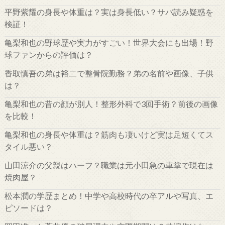
平野紫耀の身長や体重は？実は身長低い？サバ読み疑惑を
検証！
亀梨和也の野球歴や実力がすごい！世界大会にも出場！野
球ファンからの評価は？
香取慎吾の弟は裕二で整骨院勤務？弟の名前や画像、子供
は？
亀梨和也の昔の顔が別人！整形外科で3回手術？前後の画像
を比較！
亀梨和也の身長や体重は？筋肉も凄いけど実は足短くてス
タイル悪い？
山田涼介の父親はハーフ？職業は元小田急の車掌で現在は
焼肉屋？
松本潤の学歴まとめ！中学や高校時代の卒アルや写真、エ
ピソードは？