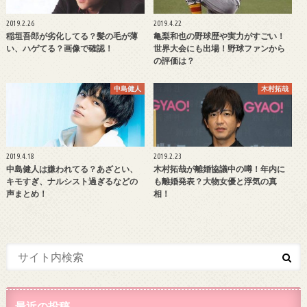
2019.2.26
2019.4.22
稲垣吾郎が劣化してる？髪の毛が薄
亀梨和也の野球歴や実力がすごい！
い、ハゲてる？画像で確認！
世界大会にも出場！野球ファンから
の評価は？
中島健人
木村拓哉
2019.4.18
2019.2.23
中島健人は嫌われてる？あざとい、
木村拓哉が離婚協議中の噂！年内に
キモすぎ、ナルシスト過ぎるなどの
も離婚発表？大物女優と浮気の真
声まとめ！
相！
最近の投稿